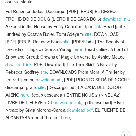
con su talento.
Pdf Recomendados: Descargar [PDF] {EPUB} EL DESEO
PROHIBIDO DE DOUG (LIBRO II DE SAGA BG.5)
download link
,
A Guest in the House by Emily Carroll on Ipad
link
, Read [pdf]>
Kindred by Octavia Butler, Tomi Adeyemi
site
, DOWNLOAD
[PDF] {EPUB} Rainbow Blues
site
, [PDF/Kindle] The Beauty of
Everyday Things by Soetsu Yanagi
here
, Read online: A Lord of
Snow and Greed: Crowns of Magic Universe by Ashley McLeo
download link
, PDF [Download] The Torn Skirt: A Novel by
Rebecca Godfrey
site
, DOWNLOADS Prom Mom: A Thriller by
Laura Lippman
download pdf
, [PDF] PRONTO SERÁ DE NOCHE
descargar gratis
site
, [Descargar pdf] LA CASA DEL DOLOR
AJENO
here
, {epub descargar} ENTRE NOUS 2 (NIVEL A2)
LIVRE DE L ÉLÈVE + CD
download link
, {pdf download} Silver
Nitrate by Silvia Moreno-Garcia
download pdf
, EL PUENTE DE
ALCANTARA leer el libro pdf
here
,