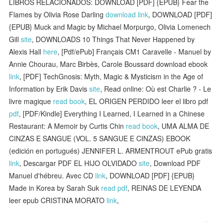
LIBROS RELACIONADOS: DOWNLOAD [PDF] {EPUB} Fear the
Flames by Olivia Rose Darling
download link
, DOWNLOAD [PDF]
{EPUB} Muck and Magic by Michael Morpurgo, Olivia Lomenech
Gill
site
, DOWNLOADS 10 Things That Never Happened by
Alexis Hall
here
, [Pdf/ePub] Français CM1 Caravelle - Manuel by
Annie Chourau, Marc Birbès, Carole Boussard download ebook
link
, [PDF] TechGnosis: Myth, Magic & Mysticism in the Age of
Information by Erik Davis
site
, Read online: Où est Charlie ? - Le
livre magique
read book
, EL ORIGEN PERDIDO leer el libro pdf
pdf
, [PDF/Kindle] Everything I Learned, I Learned in a Chinese
Restaurant: A Memoir by Curtis Chin
read book
, UMA ALMA DE
CINZAS E SANGUE (VOL. 5 SANGUE E CINZAS) EBOOK
(edición en portugués) JENNIFER L. ARMENTROUT ePub gratis
link
, Descargar PDF EL HIJO OLVIDADO
site
, Download PDF
Manuel d'hébreu. Avec CD
link
, DOWNLOAD [PDF] {EPUB}
Made in Korea by Sarah Suk
read pdf
, REINAS DE LEYENDA
leer epub CRISTINA MORATO
link
,