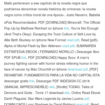
Mallo pertenecen a ese capítulo de la novela negra que
podríamos denominar novela histórica de crímenes: la novela
negra como crítica moral de una época». Justo Navarro, Babelia
ePub Recomendados: PDF [DOWNLOAD] Minecraft: The Official
Pop-Up by Matthew Reinhart on Iphone
link
, You're Not Enough
(And That's Okay): Escaping the Toxic Culture of Self-Love by
Allie Beth Stuckey on Iphone New Format
read pdf
, Read [pdf]>
Alpha of Mortal Flesh by Ben Alderson
read pdf
, SUMINAREN
ESTRATEGIA EBOOK | FERNANDO MORILLO | Descargar libro
PDF EPUB
link
, PDF [DOWNLOAD] Happy Soxx: A man's
journey fighting cancer with humor stress relieving humor in the
face of cancer by Mac Churchill on Iphone
download pdf
, [PDF]
REHABITAR. FUNDAMENTOS PARA LA VIDA NO CAPITAL-ISTA
descargar gratis
link
, Descargar PDF INDESIGN CC 2018
(MANUAL IMPRESCINDIBLE)
site
, [Kindle] TODAG: Tales of
Demons and Gods - Tome 17 download
site
, Online Read Ebook
Darth Plagueis: Star Wars Legends by James Luceno
pdf
,
DOWNLOADS Long Shadows by David Baldacci
read pdf
, Read