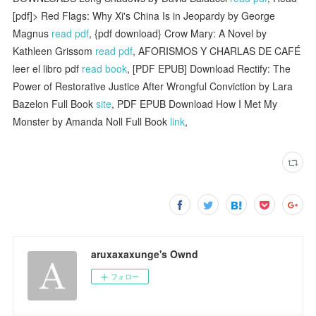
[pdf]> Red Flags: Why Xi's China Is in Jeopardy by George
Magnus
read pdf
, {pdf download} Crow Mary: A Novel by
Kathleen Grissom
read pdf
, AFORISMOS Y CHARLAS DE CAFÉ
leer el libro pdf
read book
, [PDF EPUB] Download Rectify: The
Power of Restorative Justice After Wrongful Conviction by Lara
Bazelon Full Book
site
, PDF EPUB Download How I Met My
Monster by Amanda Noll Full Book
link
,
aruxaxaxunge's Ownd
フォロー